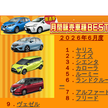
２０２６年６月度
１．
ヤリス
２．
ライズ
３．
シエンタ
４．
カローラ
５．
ルーミー
６．
ランドクル
ー
７．
アルファー
８．
フリード
９．
ヴェゼル