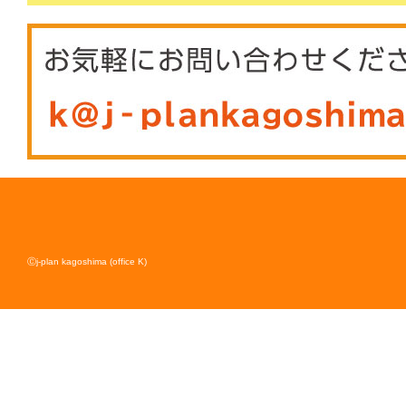
Ⓒj-plan kagoshima (office K)