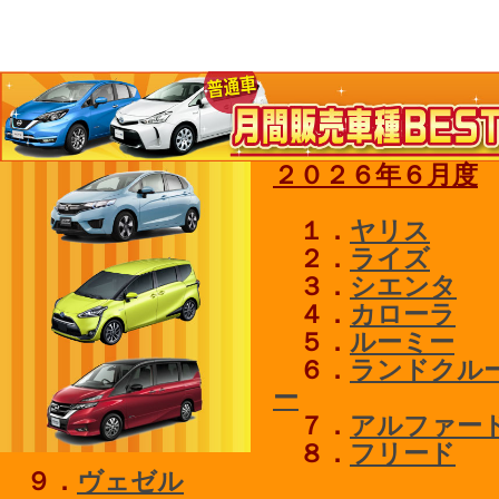
２０２６年６月度
１．
ヤリス
２．
ライズ
３．
シエンタ
４．
カローラ
５．
ルーミー
６．
ランドクル
ー
７．
アルファー
８．
フリード
９．
ヴェゼル