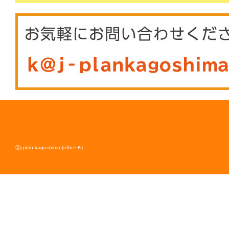
Ⓒj-plan kagoshima (office K)