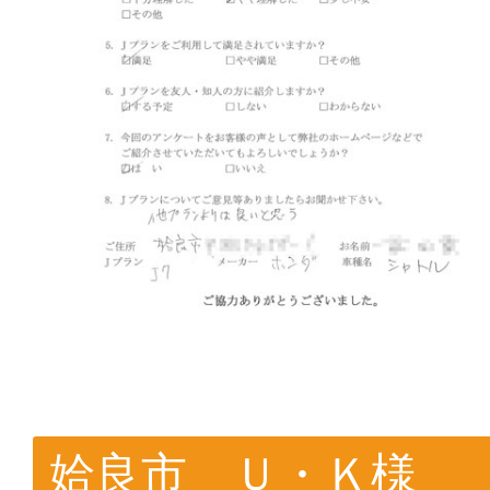
姶良市 Ｕ・Ｋ様