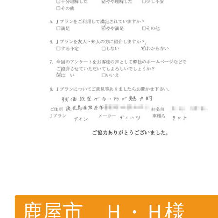
鹿屋市 Ｈ・Ｈ様