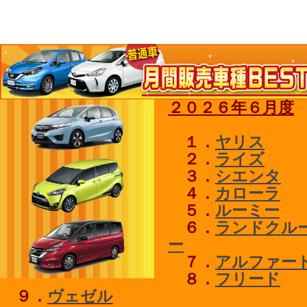
２０２６年６月度
１．
ヤリス
２．
ライズ
３．
シエンタ
４．
カローラ
５．
ルーミー
６．
ランドクル
ー
７．
アルファー
８．
フリード
９．
ヴェゼル