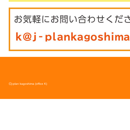
Ⓒj-plan kagoshima (office K)